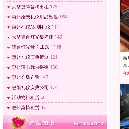
大型线阵音响出租
125
惠州婚庆礼仪用品出租
138
惠州礼仪/深圳礼仪
111
大型舞台灯光架搭建
149
舞台灯光音响LED屏
118
惠州礼仪庆典策划
121
惠
意
惠州演出舞台搭建
150
价
惠州会场布置
147
惠阳礼仪庆典公司
174
活动物料租赁
66
惠州桌椅租赁
47