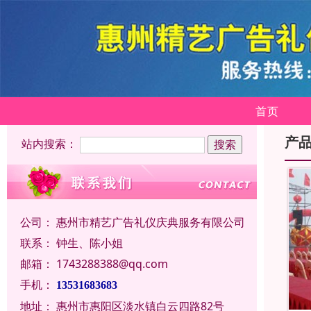
首页
产
站内搜索：
公司：
惠州市精艺广告礼仪庆典服务有限公司
联系：
钟生、陈小姐
邮箱：
1743288388@qq.com
手机：
13531683683
地址：
惠州市惠阳区淡水镇白云四路82号