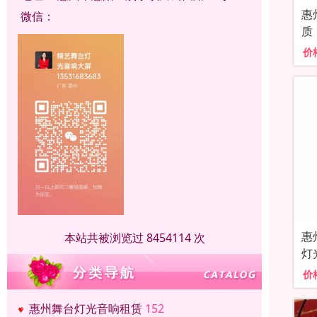
惠
微信：
质
价
惠
本站共被浏览过 8454114 次
灯
价
惠州舞台灯光音响租赁
152