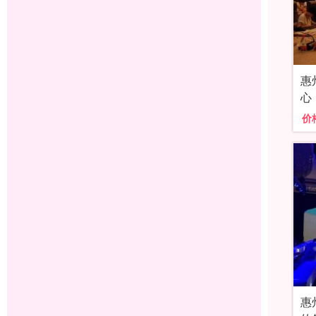
惠
心
价
惠