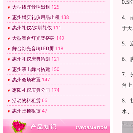
0.
大型线阵音响出租
125
4、
惠州婚庆礼仪用品出租
138
惠州礼仪/深圳礼仪
111
于天
大型舞台灯光架搭建
149
5、
舞台灯光音响LED屏
118
6、
惠州礼仪庆典策划
121
惠州演出舞台搭建
150
7、
惠州会场布置
147
台上
惠阳礼仪庆典公司
174
8、
活动物料租赁
66
惠州桌椅租赁
47
水、