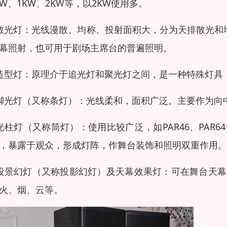
5KW、1KW、2KW等，以2KW使用多。
散光灯：光线漫散、均称、投射面积大，分为天排散光和地排散
幕照射，也可用于剧场
主席台
的普遍照明。
造型灯：原理介于追光灯和聚光灯之间，是一种特殊灯具
脚光灯（又称
条灯
）：光线柔和，面积广泛。主要作为向
光柱灯
（又称
筒灯
）：使用比较广泛，如PAR46、PA
，暴露于观众，形成灯阵，作舞台装饰和照明
双重作用
。
投景幻灯（又称投影幻灯）及天幕效果灯：可在舞台天
火、烟、云等。