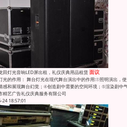
面议
龙田灯光音响LED屏出租，礼仪庆典用品租赁
灯光的作用： 舞台灯光在现代舞台演出中的作用:①照明演出，
情感和展现舞台幻觉；④创造剧中需要的空间环境；⑤渲染剧中气
市精艺广告礼仪庆典服务有限公司
5-24 18:57:01