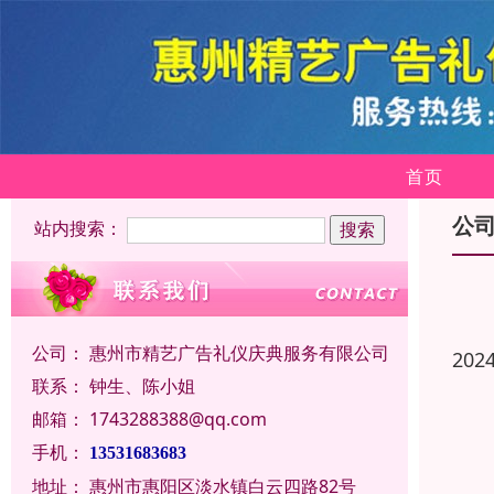
首页
公
站内搜索：
公司：
惠州市精艺广告礼仪庆典服务有限公司
202
联系：
钟生、陈小姐
邮箱：
1743288388@qq.com
手机：
13531683683
地址：
惠州市惠阳区淡水镇白云四路82号