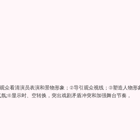
使观众看清演员表演和景物形象；②导引观众视线；③塑造人物形
氛;⑥显示时、空转换，突出戏剧矛盾冲突和加强舞台节奏，