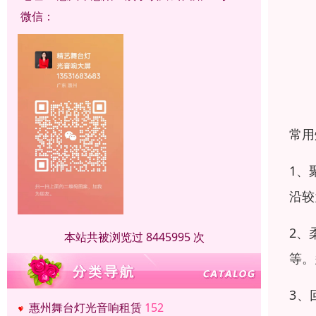
微信：
常用
1、
沿较
2、
本站共被浏览过 8445995 次
等。
3、
惠州舞台灯光音响租赁
152