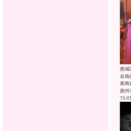
惠城
会场
果商
惠州
15-0