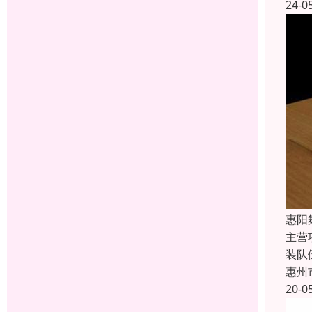
24-0
惠阳
主营
装队
惠州
20-0