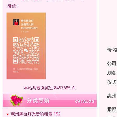
微信：
价 
公司
划各
仪式
本站共被浏览过 8457685 次
惠州
紧跟
惠州舞台灯光音响租赁
152