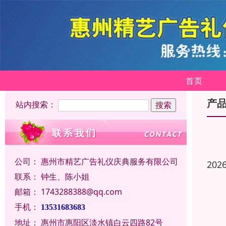
首页
产
站内搜索：
公司：
惠州市精艺广告礼仪庆典服务有限公司
202
联系：
钟生、陈小姐
邮箱：
1743288388@qq.com
手机：
13531683683
地址：
惠州市惠阳区淡水镇白云四路82号