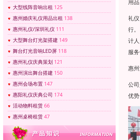
用品
大型线阵音响出租
125
礼仪
惠州婚庆礼仪用品出租
138
惠州礼仪/深圳礼仪
111
行。
大型舞台灯光架搭建
149
计人
舞台灯光音响LED屏
118
服务
惠州礼仪庆典策划
121
惠州
惠州演出舞台搭建
150
惠州会场布置
147
公司
惠阳礼仪庆典公司
174
优势
活动物料租赁
66
惠州桌椅租赁
47