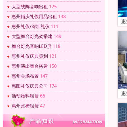
大型线阵音响出租
125
惠州婚庆礼仪用品出租
138
惠
惠州礼仪/深圳礼仪
111
大型舞台灯光架搭建
149
舞台灯光音响LED屏
118
惠州礼仪庆典策划
121
惠州演出舞台搭建
150
惠州会场布置
147
惠阳礼仪庆典公司
174
惠
活动物料租赁
66
惠州桌椅租赁
47