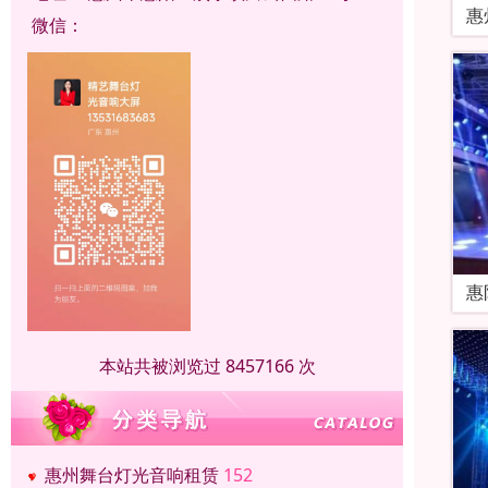
惠
微信：
惠
本站共被浏览过 8457166 次
惠州舞台灯光音响租赁
152