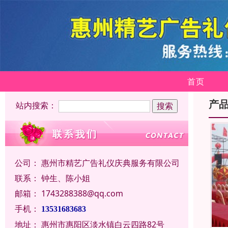
首页
产
站内搜索：
公司：
惠州市精艺广告礼仪庆典服务有限公司
联系：
钟生、陈小姐
邮箱：
1743288388@qq.com
手机：
13531683683
地址：
惠州市惠阳区淡水镇白云四路82号