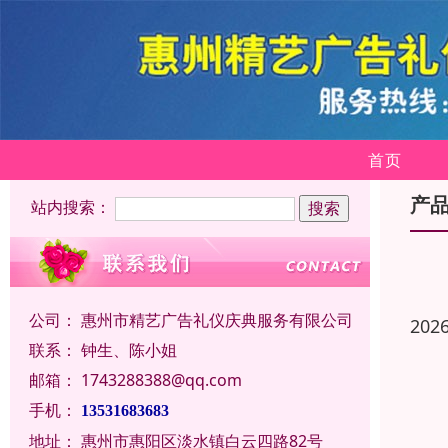
首页
产
站内搜索：
公司：
惠州市精艺广告礼仪庆典服务有限公司
202
联系：
钟生、陈小姐
邮箱：
1743288388@qq.com
手机：
13531683683
地址：
惠州市惠阳区淡水镇白云四路82号