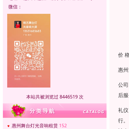
微信：
价 
惠州
公司
后服
本站共被浏览过 8446519 次
礼仪
行。
惠州舞台灯光音响租赁
152