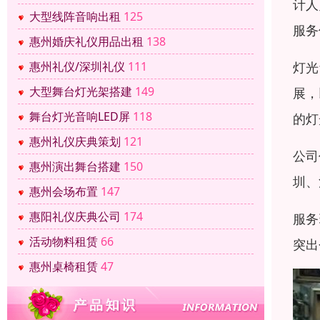
计人
大型线阵音响出租
125
服务
惠州婚庆礼仪用品出租
138
惠州礼仪/深圳礼仪
111
灯光
大型舞台灯光架搭建
149
展，
舞台灯光音响LED屏
118
的灯
惠州礼仪庆典策划
121
公司
惠州演出舞台搭建
150
圳、
惠州会场布置
147
惠阳礼仪庆典公司
174
服务
活动物料租赁
66
突出
惠州桌椅租赁
47