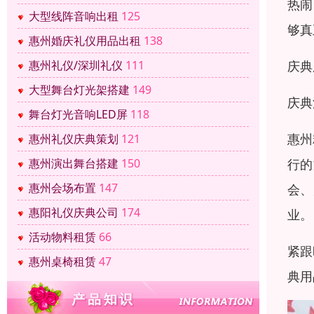
热闹
大型线阵音响出租
125
够真
惠州婚庆礼仪用品出租
138
惠州礼仪/深圳礼仪
111
庆典
大型舞台灯光架搭建
149
庆典
舞台灯光音响LED屏
118
惠州
惠州礼仪庆典策划
121
惠州演出舞台搭建
150
行的
惠州会场布置
147
会、
惠阳礼仪庆典公司
174
业。
活动物料租赁
66
紧跟
惠州桌椅租赁
47
典用