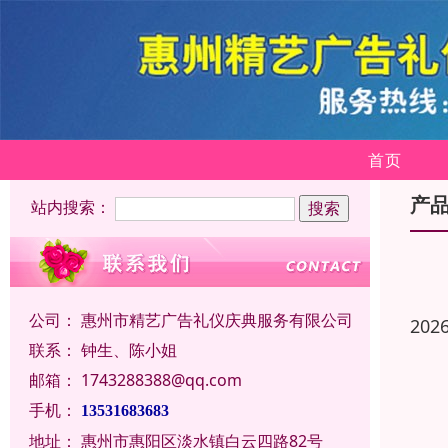
首页
产
站内搜索：
公司：
惠州市精艺广告礼仪庆典服务有限公司
202
联系：
钟生、陈小姐
邮箱：
1743288388@qq.com
手机：
13531683683
地址：
惠州市惠阳区淡水镇白云四路82号