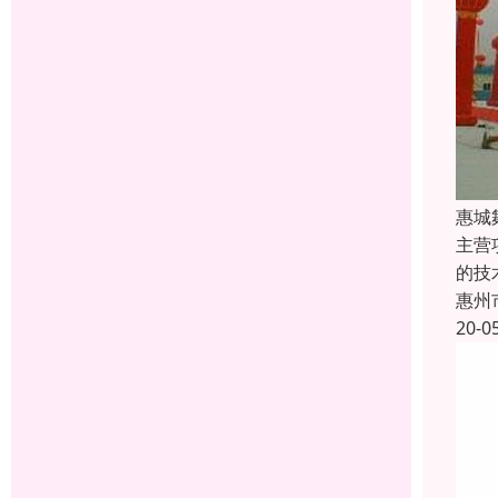
惠城
主营
的技
惠州
20-0