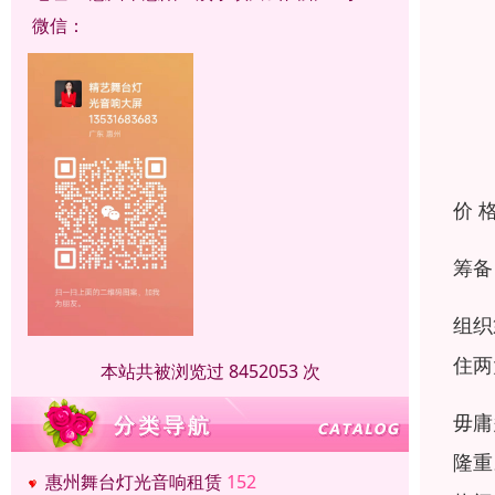
微信：
价 
筹备
组织
住两
本站共被浏览过 8452053 次
毋庸
隆重
惠州舞台灯光音响租赁
152