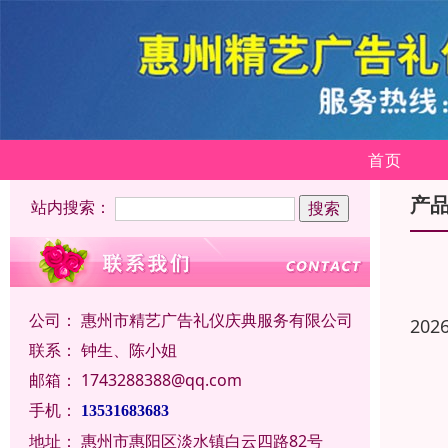
首页
产
站内搜索：
公司：
惠州市精艺广告礼仪庆典服务有限公司
202
联系：
钟生、陈小姐
邮箱：
1743288388@qq.com
手机：
13531683683
地址：
惠州市惠阳区淡水镇白云四路82号