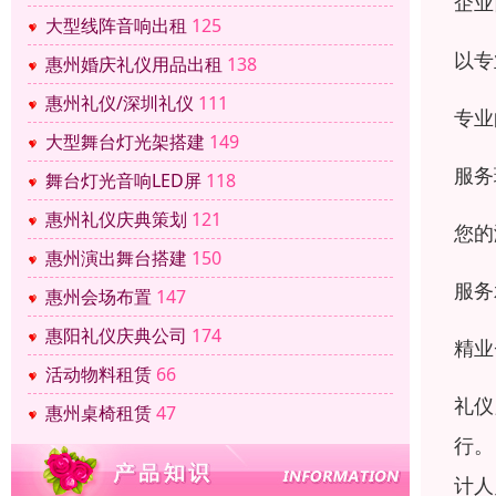
企业
大型线阵音响出租
125
以专
惠州婚庆礼仪用品出租
138
惠州礼仪/深圳礼仪
111
专业
大型舞台灯光架搭建
149
服务
舞台灯光音响LED屏
118
惠州礼仪庆典策划
121
您的
惠州演出舞台搭建
150
服务
惠州会场布置
147
惠阳礼仪庆典公司
174
精业
活动物料租赁
66
礼仪
惠州桌椅租赁
47
行。
计人