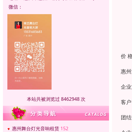
微信：
价 
惠州
企业
本站共被浏览过 8462948 次
客户
团结
惠州舞台灯光音响租赁
152